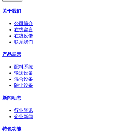
关于我们
公司简介
在线留言
在线反馈
联系我们
产品展示
配料系统
输送设备
混合设备
除尘设备
新闻动态
行业资讯
企业新闻
特色功能