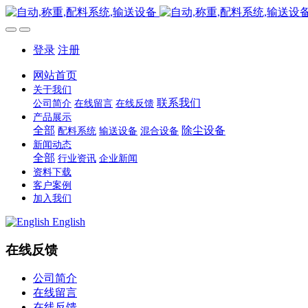
登录
注册
网站首页
关于我们
联系我们
公司简介
在线留言
在线反馈
产品展示
全部
除尘设备
配料系统
输送设备
混合设备
新闻动态
全部
行业资讯
企业新闻
资料下载
客户案例
加入我们
English
在线反馈
公司简介
在线留言
在线反馈